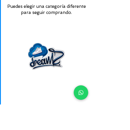
Puedes elegir una categoría diferente
para seguir comprando.
Tienda y Horarios
Instagram:
@dreamzshoes
WhatsApp:
+56 9 2876 8260
Mail:
contacto@dreamz.cl
Garantía Legal
Galería de Fotos
Guía de Tallas
Como llegar a Dreamz San Martin 145
Como comprar en el sitio web
Métodos de pago
Usamos tallas de hombre para todas las