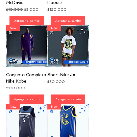
McDavid
Hoodie
Precio
Precio de oferta
Precio
$10.000
$5.000
$120.000
Agregar al carrito
Agregar al carrito
New
New
Conjunto Completo
Short Nike JA
Nike Kobe
Precio
$50.000
Precio
$120.000
Agregar al carrito
Agregar al carrito
New
New