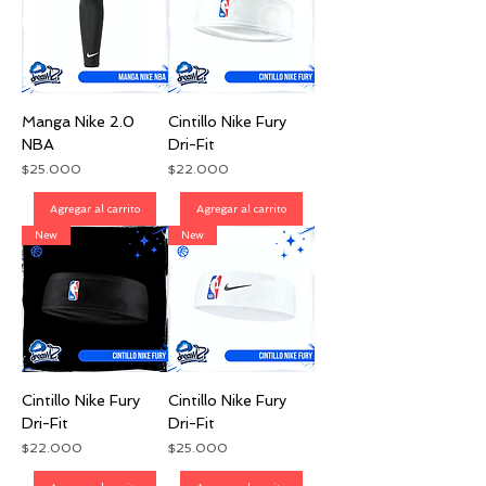
Manga Nike 2.0
Cintillo Nike Fury
NBA
Dri-Fit
Precio
Precio
$25.000
$22.000
Agregar al carrito
Agregar al carrito
New
New
Cintillo Nike Fury
Cintillo Nike Fury
Dri-Fit
Dri-Fit
Precio
Precio
$22.000
$25.000