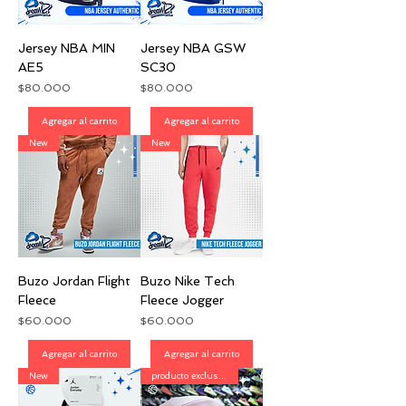
Jersey NBA MIN
Jersey NBA GSW
AE5
SC30
Precio
Precio
$80.000
$80.000
Agregar al carrito
Agregar al carrito
New
New
Buzo Jordan Flight
Buzo Nike Tech
Fleece
Fleece Jogger
Precio
Precio
$60.000
$60.000
Agregar al carrito
Agregar al carrito
New
producto exclusivo