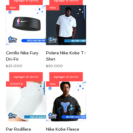
Agregar al carrito
Agregar al carrito
New
New
Cintillo Nike Fury
Polera Nike Kobe T-
Dri-Fit
Shirt
Precio
Precio
$25.000
$30.000
Agregar al carrito
Agregar al carrito
OFERTA
New
Par Rodillera
Nike Kobe Fleece