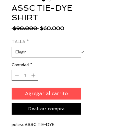
ASSC TIE-DYE
SHIRT
Precio
Precio
 $90.000 
$60.000
de
TALLA
*
oferta
Cantidad
*
Agregar al carrito
Realizar compra
polera ASSC TIE-DYE