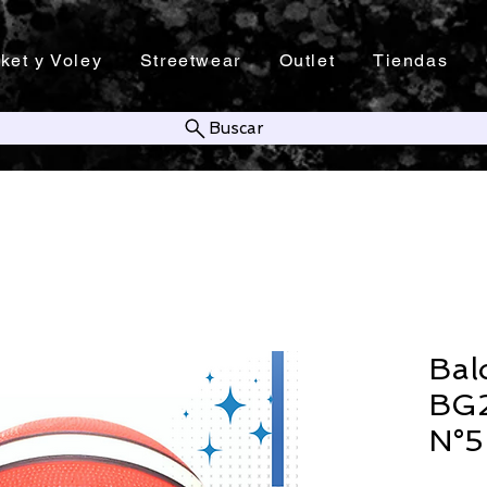
ket y Voley
Streetwear
Outlet
Tiendas
Buscar
Bal
BG2
N°5