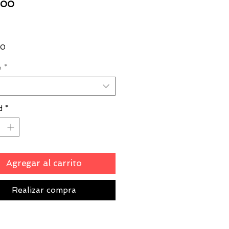
Precio
000
00
o
*
d
*
Agregar al carrito
Realizar compra