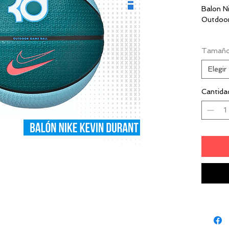
Balon N
Outdoo
TALLA 
Tamañ
Elegir
Cantida