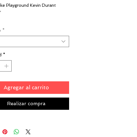
ike Playground Kevin Durant
r
7
o
*
d
*
Agregar al carrito
Realizar compra