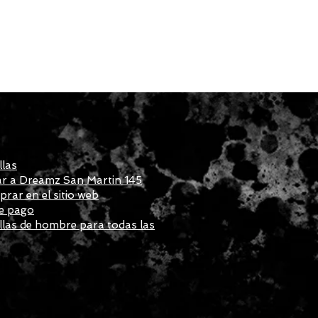
llas
r a Dreamz San Martin 145
ar en el sitio web
e pago
las de hombre para todas las