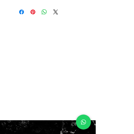
Bolso Portabalón Vóleibol Playa
MIKASA Individual BV1B
El bolso Mikasa para voleibol de
playa es un accesorio deportivo con
el diseño oficial de la FIVB. Tiene
capacidad para un balón N°5, con
doble costura para mayor
durabilidad y una correa de hombro
ajustable y extraíble para facilitar su
transporte. Es ideal para jugadores y
aficionados que buscan estilo y
funcionalidad en su equipo de
voleibol de playa.
Características
Diseñado al estilo Mikasa con el
modelo del balón oficial de la
FIVB de voleibol playa.
Capacidad para transportar 1
balón N° 5.
Doble costura para mayor
durabilidad.