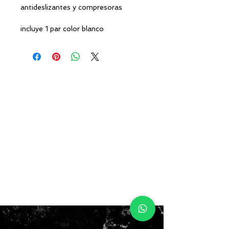
antideslizantes y compresoras
incluye 1 par color blanco
M: (23cm- 26cm)
L: (26CM - 30CM)
$7.000