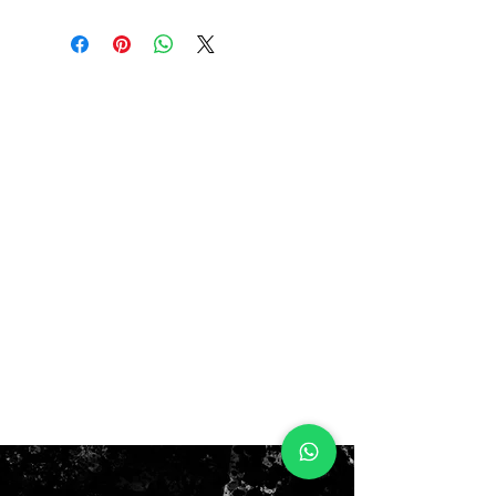
11US 45EUR 29CM
AHORA $120.000
ANTES $150.000
NO BOX!