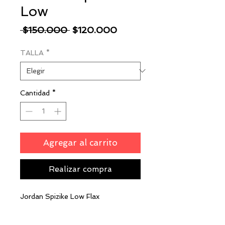
Low
Precio
Precio
 $150.000 
$120.000
de
TALLA
*
oferta
Cantidad
*
Agregar al carrito
Realizar compra
Jordan Spizike Low Flax