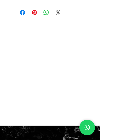
rinde aprox 150 pares de
limpieza, liquido biodegradable.
Paño de microfibra
ESCOBILLA SNEAKCLEAN
PREMIUM SUAVE
Escobilla premium suave especial
para la limpieza de materiales
delicados como malla, telas,
cómoda a la mano junto a la
limpieza, medidas 10cm x 3,5cm
ESCOBILLA SNEAKCLEAN
PREMIUM EXTRA RIGIDA
Escobilla premium extra rígida
especial para la limpieza de suela
y media suela, cómoda a la mano
junto a la limpieza, medidas
10cm x 3,5cm
ESCOBILLA SNEAKCLEAN
PREMIUM MEDIA
Escobilla premium de cerdas
medias especial para una
limpieza profunda para todo tipo