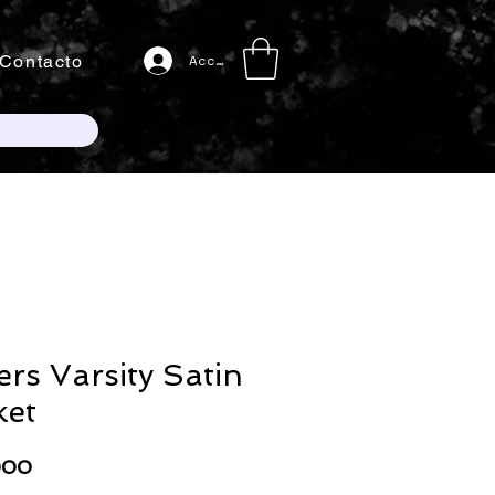
Contacto
Acceso
ers Varsity Satin
ket
Precio
000