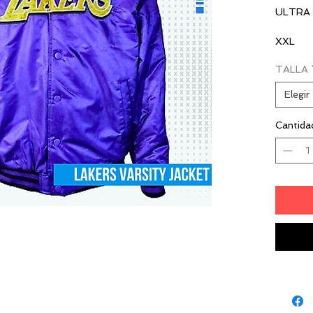
ULTRA 
XXL
TALLA
$80.0
Elegir
Cantida