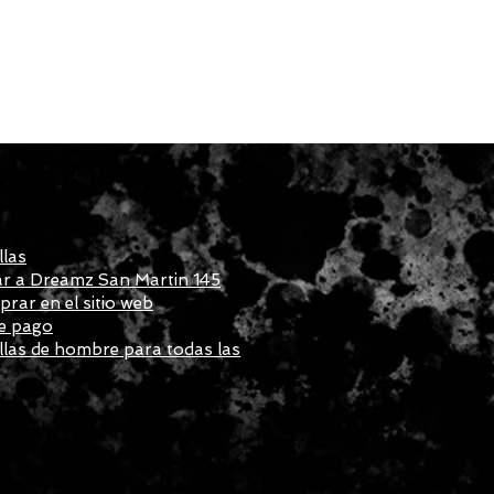
llas
r a Dreamz San Martin 145
ar en el sitio web
e pago
las de hombre para todas las