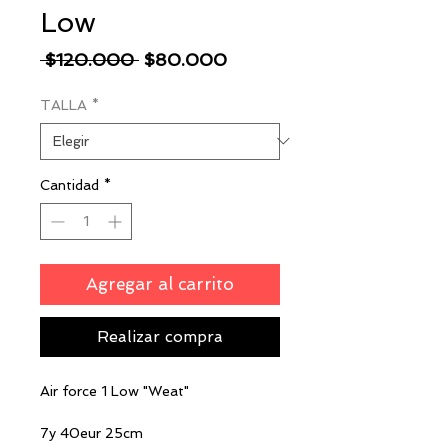
Low
Precio
Precio
 $120.000 
$80.000
de
TALLA
*
oferta
Cantidad
*
Agregar al carrito
Realizar compra
Air force 1 Low "Weat"
7y 40eur 25cm