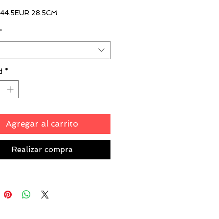
 44.5EUR 28.5CM
*
00
d
*
Agregar al carrito
Realizar compra