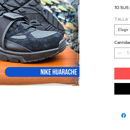
10.5US
TALLA
$150.0
Elegir
no box!
Cantida