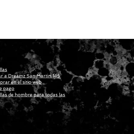
llas
r a Dreamz San Martin 145
ar en el sitio web
e pago
las de hombre para todas las