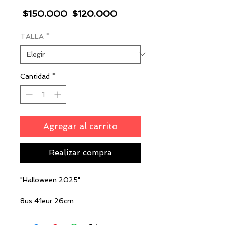
Precio
Precio
 $150.000 
$120.000
de
TALLA
*
oferta
Cantidad
*
Agregar al carrito
Realizar compra
"Halloween 2025"
8us 41eur 26cm
15US 49.5EUR 32CM