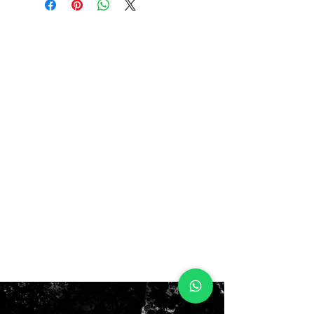
ahora $120.000
antes $150.000
no box!