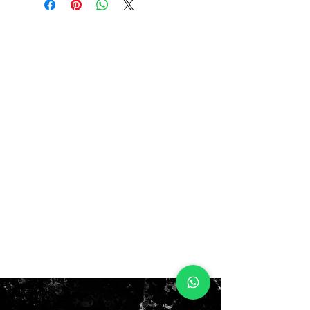
$180.000
no box