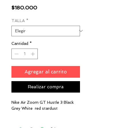
Precio
$180.000
TALLA
*
Cantidad
*
Agregar al carrito
Realizar compra
Nike Air Zoom GT Hustle 3 Black
Grey White red stardust
13us 47.5eur 31cm
14us 48.5eur 32cm