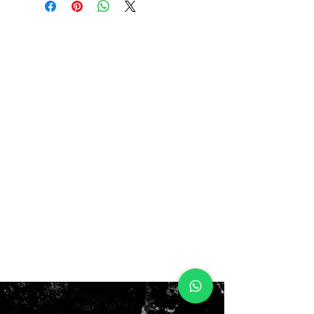
ahora: $120.000
no box