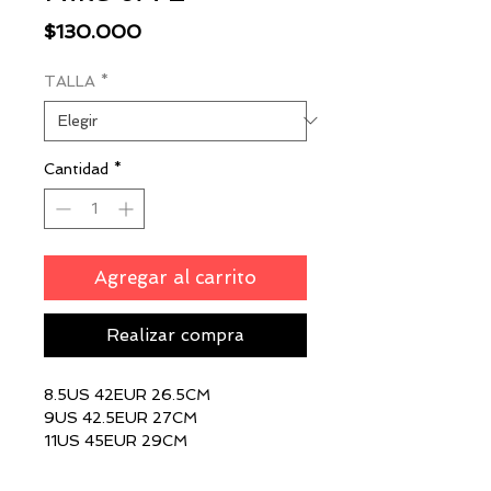
Precio
$130.000
TALLA
*
Cantidad
*
Agregar al carrito
Realizar compra
8.5US 42EUR 26.5CM
9US 42.5EUR 27CM
11US 45EUR 29CM
11.5US 45.5EUR 29.5CM
12.5US 47EUR 30.5CM