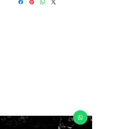
11.5US 45.5EUR 29.5CM
12US 46EUR 30CM
$150.000
NO BOX!