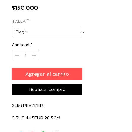
Precio
$150.000
TALLA
*
Cantidad
*
Agregar al carrito
Realizar compra
SLIM REAPPER
9.5US 44.5EUR 28.5CM
10US 44EUR 28CM
11US 45EUR 29CM