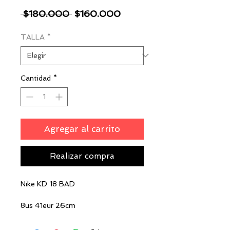
Precio
Precio
 $180.000 
$160.000
de
TALLA
*
oferta
Cantidad
*
Agregar al carrito
Realizar compra
Nike KD 18 BAD
8us 41eur 26cm
9US 42.5EUR 27.5CM
9.5us 42eur 27.5cm