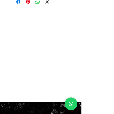
11us 45eur 29cm
antes $180.000
ahora $160.000
NO BOX!