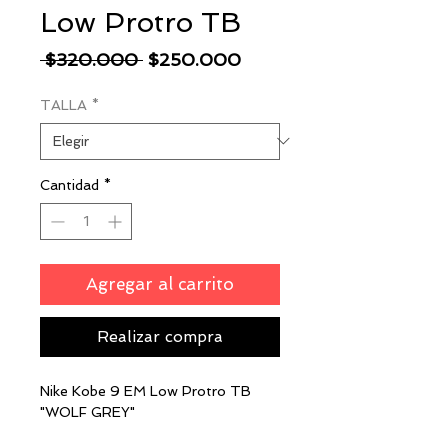
Low Protro TB
Precio
Precio
 $320.000 
$250.000
de
TALLA
*
oferta
Cantidad
*
Agregar al carrito
Realizar compra
Nike Kobe 9 EM Low Protro TB
"WOLF GREY"