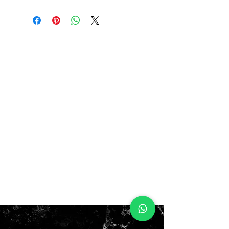
10.5US 44.5EUR 28.5CM
11us 45eur 29cm
12US 46EUR 30CM
AHORA! $250.000
ANTES$320.000
con box