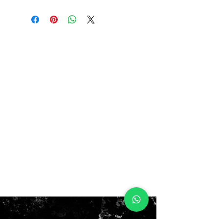
4Y 36EUR 23CM
$200.000
Ya disponibles en
WWW.DREAMZ.CL