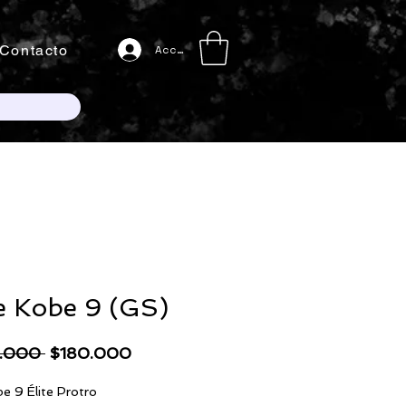
Contacto
Acceso
e Kobe 9 (GS)
Precio
Precio
.000 
$180.000
de
e 9 Élite Protro
oferta