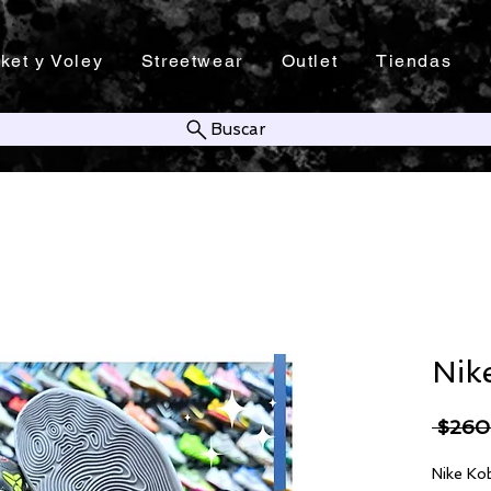
ket y Voley
Streetwear
Outlet
Tiendas
Buscar
Nik
 $260
Nike Kob