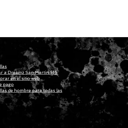
llas
r a Dreamz San Martin 145
ar en el sitio web
e pago
las de hombre para todas las