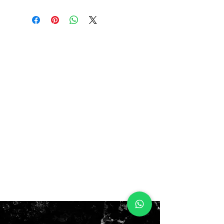
6.5y 39eur 24.5cm
7y 40eur 25cm
$200.000 NUEVAS SIN CAJA
no todos los pares que traemos
vienen CON CAJA 📦 Y TODOS
SUS ACCESORIOS 👍
DISPONIBLE EN NUESTRA
PÁGINA WEB WWW.DREAMZ.CL Y
EN NUESTRA TIENDA FÍSICA
UBICADA EN SAN
MARTIN #145 SANTIAGO
CENTRO 🇨🇱 CHILE
#dreamzshoesbasket #voley #lebro
nxx3 #estrenoszelasemana