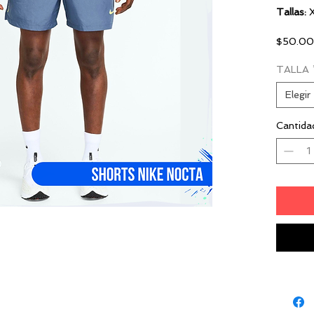
Tallas:
X
$50.0
TALLA
Elegir
Cantida