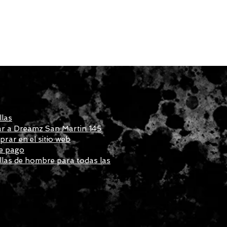
llas
r a Dreamz San Martin 145
ar en el sitio web
e pago
las de hombre para todas las