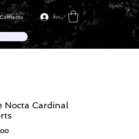
Contacto
Acceso
e Nocta Cardinal
rts
Precio
000