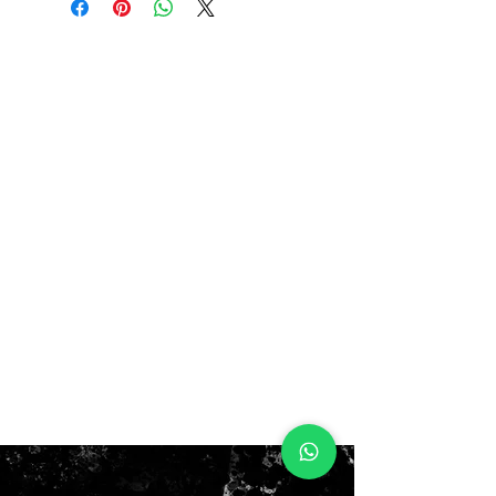
$90.000
no box!