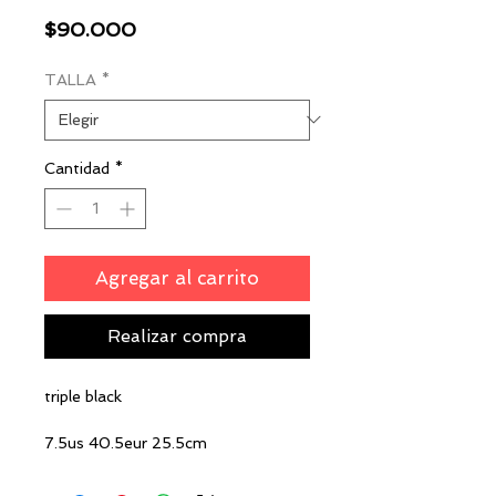
Precio
$90.000
TALLA
*
Cantidad
*
Agregar al carrito
Realizar compra
triple black
7.5us 40.5eur 25.5cm
8us 41eur 26cm