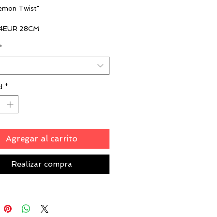
Lemon Twist"
4EUR 28CM
5EUR 29CM
*
X
d
*
Agregar al carrito
Realizar compra