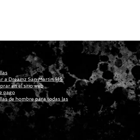
llas
r a Dreamz San Martin 145
ar en el sitio web
e pago
las de hombre para todas las