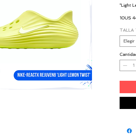
"Light 
10US 4
11US 4
TALLA
SIN BO
Elegir
Cantida