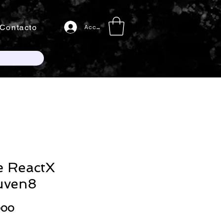
Contacto
Acceso
e ReactX
uven8
Precio
000