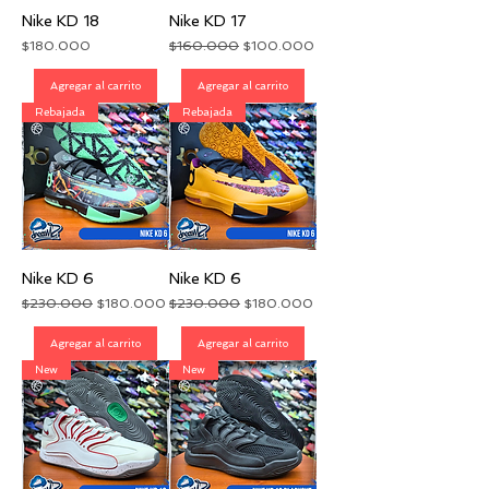
Nike KD 18
Nike KD 17
Precio
Precio
Precio de oferta
$180.000
$160.000
$100.000
Agregar al carrito
Agregar al carrito
Rebajada
Rebajada
Nike KD 6
Nike KD 6
Precio
Precio de oferta
Precio
Precio de oferta
$230.000
$180.000
$230.000
$180.000
Agregar al carrito
Agregar al carrito
New
New