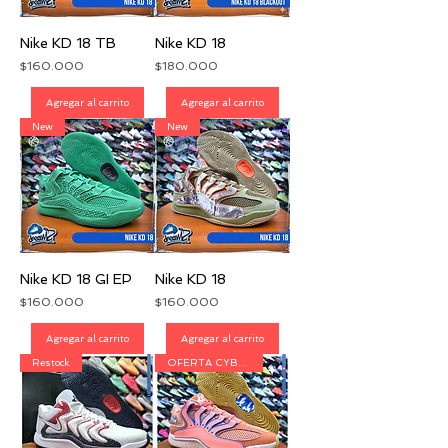
Nike KD 18 TB
Nike KD 18
Precio
Precio
$160.000
$180.000
Agregar al carrito
Agregar al carrito
New
New
Nike KD 18 GI EP
Nike KD 18
Precio
Precio
$160.000
$160.000
Agregar al carrito
Agregar al carrito
Restock
OFERTA CYBER