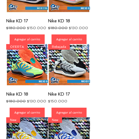
Nike KD 17
Nike KD 18
Precio
Precio de oferta
Precio
Precio de oferta
$180.000
$150.000
$180.000
$130.000
Agregar al carrito
Agregar al carrito
OFERTA
Rebajada
Nike KD 18
Nike KD 17
Precio
Precio de oferta
Precio
$180.000
$130.000
$150.000
Agregar al carrito
Agregar al carrito
New
New