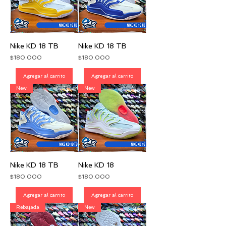
Nike KD 18 TB
Nike KD 18 TB
Precio
Precio
$180.000
$180.000
Agregar al carrito
Agregar al carrito
New
New
Nike KD 18 TB
Nike KD 18
Precio
Precio
$180.000
$180.000
Agregar al carrito
Agregar al carrito
Rebajada
New